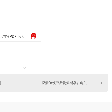
此内容PDF下载
提高电气 性：学会使用伊顿巴斯曼熔断器
探索伊顿巴斯曼熔断器在电气系统中的作用